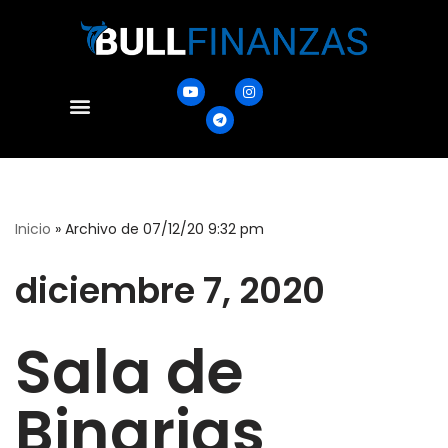
Ir
al
contenido
Fundup Trading
Asesor de admision
Inicio
»
Archivo de 07/12/20 9:32 pm
diciembre 7, 2020
Sala de
Binarias