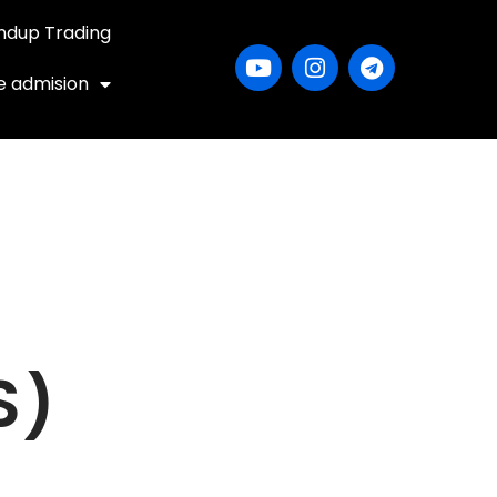
ndup Trading
e admision
S)