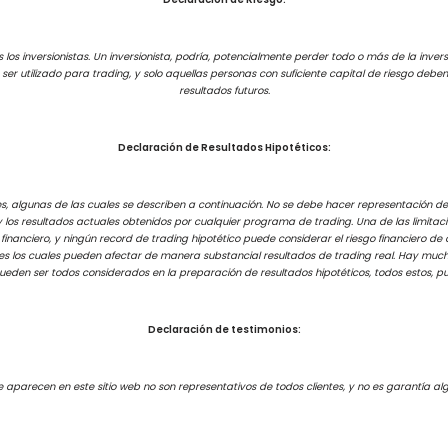
los inversionistas. Un inversionista, podría, potencialmente perder todo o más de la inversi
e ser utilizado para trading, y solo aquellas personas con suficiente capital de riesgo de
resultados futuros.
Declaración de Resultados Hipotéticos:
s, algunas de las cuales se describen a continuación. No se debe hacer representación de
 y los resultados actuales obtenidos por cualquier programa de trading. Una de las limita
 financiero, y ningún record de trading hipotético puede considerar el riesgo financiero de
es los cuales pueden afectar de manera substancial resultados de trading real. Hay much
pueden ser todos considerados en la preparación de resultados hipotéticos, todos estos, p
Declaración de testimonios:
e aparecen en este sitio web no son representativos de todos clientes, y no es garantía al