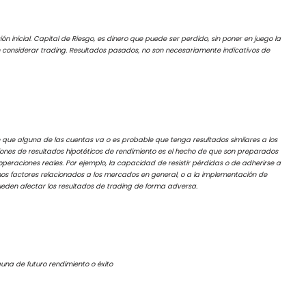
ón inicial. Capital de Riesgo, es dinero que puede ser perdido, sin poner en juego la
ben considerar trading. Resultados pasados, no son necesariamente indicativos de
 que alguna de las cuentas va o es probable que tenga resultados similares a los
ciones de resultados hipotéticos de rendimiento es el hecho de que son preparados
 operaciones reales. Por ejemplo, la capacidad de resistir pérdidas o de adherirse a
os factores relacionados a los mercados en general, o a la implementación de
ueden afectar los resultados de trading de forma adversa.
guna de futuro rendimiento o éxito