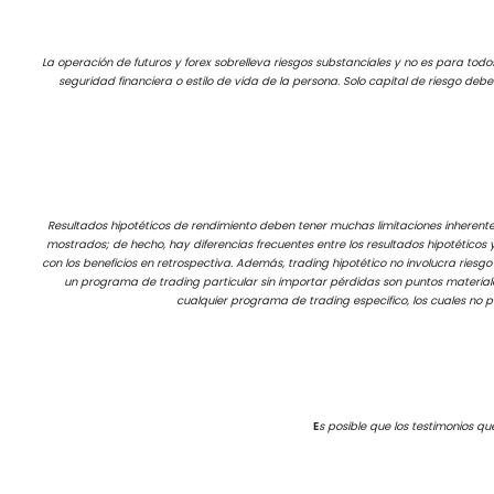
La operación de futuros y forex sobrelleva riesgos substanciales y no es para todos 
seguridad financiera o estilo de vida de la persona. Solo capital de riesgo deb
Resultados hipotéticos de rendimiento deben tener muchas limitaciones inherente
mostrados; de hecho, hay diferencias frecuentes entre los resultados hipotéticos
con los beneficios en retrospectiva. Además, trading hipotético no involucra riesgo
un programa de trading particular sin importar pérdidas son puntos material
cualquier programa de trading especifico, los cuales no 
E
s posible que los testimonios qu