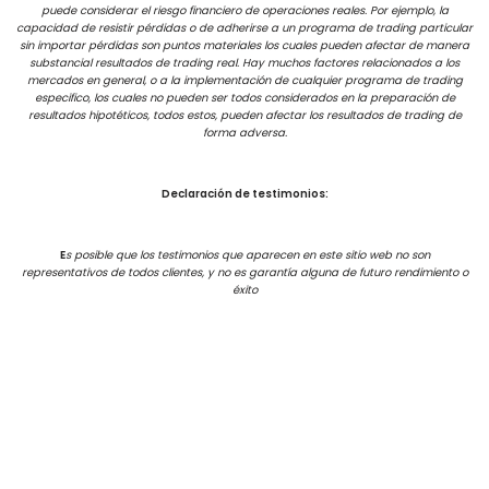
puede considerar el riesgo financiero de operaciones reales. Por ejemplo, la
capacidad de resistir pérdidas o de adherirse a un programa de trading particular
sin importar pérdidas son puntos materiales los cuales pueden afectar de manera
substancial resultados de trading real. Hay muchos factores relacionados a los
mercados en general, o a la implementación de cualquier programa de trading
especifico, los cuales no pueden ser todos considerados en la preparación de
resultados hipotéticos, todos estos, pueden afectar los resultados de trading de
forma adversa.
Declaración de testimonios:
E
s posible que los testimonios que aparecen en este sitio web no son
representativos de todos clientes, y no es garantía alguna de futuro rendimiento o
éxito
Términos de uso
Neve
| Creado por
WordPress
Copyrights 2021 | Bullfinanzas – Adrian Nardelli
Creado por
Gran Siete