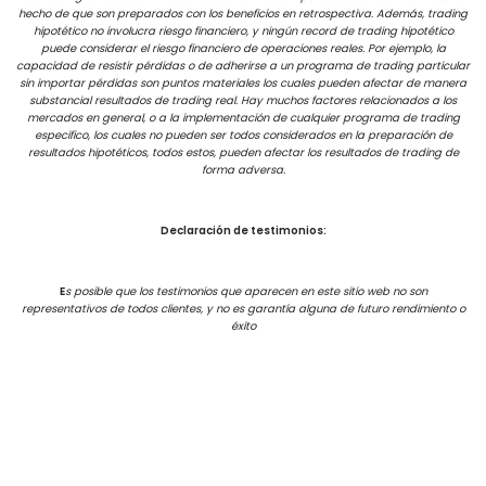
hecho de que son preparados con los beneficios en retrospectiva. Además, trading
hipotético no involucra riesgo financiero, y ningún record de trading hipotético
puede considerar el riesgo financiero de operaciones reales. Por ejemplo, la
capacidad de resistir pérdidas o de adherirse a un programa de trading particular
sin importar pérdidas son puntos materiales los cuales pueden afectar de manera
substancial resultados de trading real. Hay muchos factores relacionados a los
mercados en general, o a la implementación de cualquier programa de trading
especifico, los cuales no pueden ser todos considerados en la preparación de
resultados hipotéticos, todos estos, pueden afectar los resultados de trading de
forma adversa.
Declaración de testimonios:
E
s posible que los testimonios que aparecen en este sitio web no son
representativos de todos clientes, y no es garantía alguna de futuro rendimiento o
éxito
Términos de uso
Neve
| Creado por
WordPress
Copyrights 2021 | Bullfinanzas – Adrian Nardelli