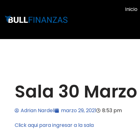
Inicio
Ir
al
contenido
Sala 30 Marz
Adrian Nardeli
marzo 29, 2021
8:53 pm
Click aqui para ingresar a la sala