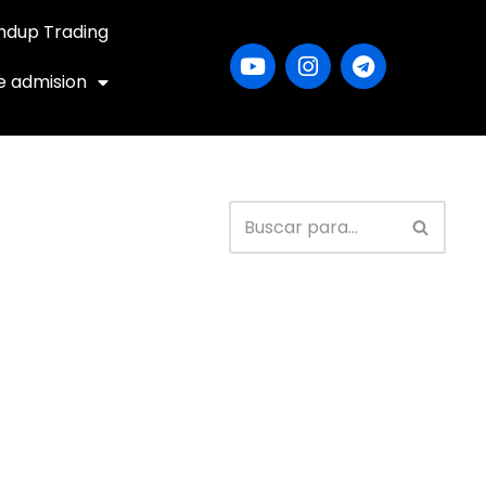
ndup Trading
e admision