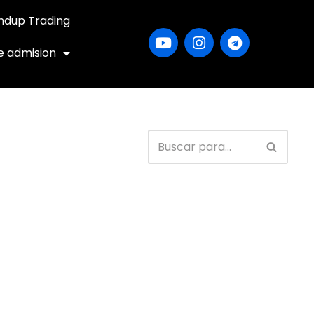
ndup Trading
e admision