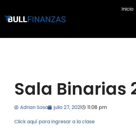
Inicio
Ir
al
contenido
Sala Binarias 
Adrian Sosa
julio 27, 2021
11:08 pm
Click aquí para ingresar a la clase