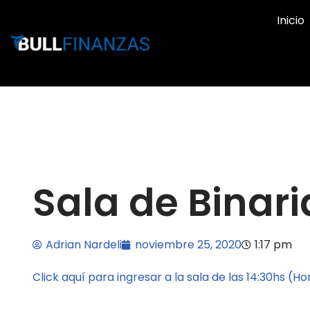
Inicio
Ir
al
contenido
Sala de Binari
Adrian Nardeli
noviembre 25, 2020
1:17 pm
Click aquí para ingresar a la sala de las 14:30hs (H