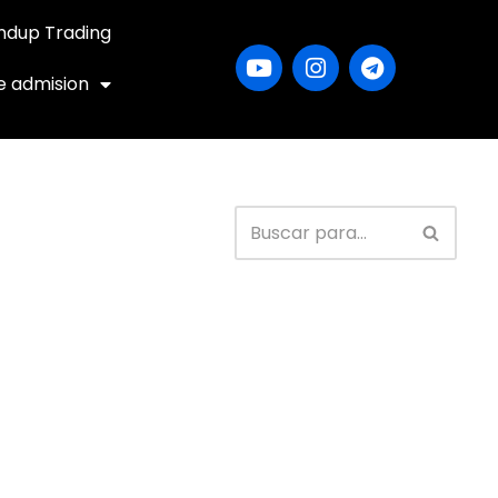
ndup Trading
e admision