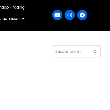
ndup Trading
e admision