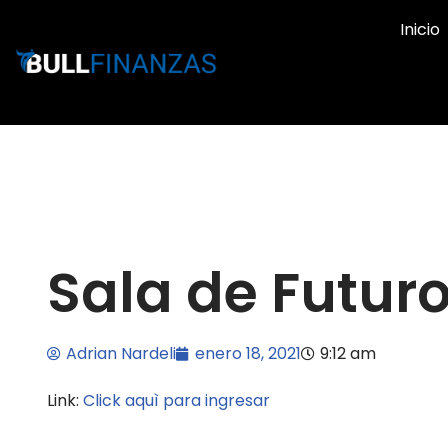
Inicio
Ir
al
contenido
Sala de Futuro
Adrian Nardeli
enero 18, 2021
9:12 am
Link:
Click aquì para ingresar