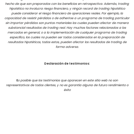
hecho de que son preparados con los beneficios en retrospectiva. Además, trading
hipotético no involucra riesgo financiero, y ningún record de trading hipotético
puede considerar el riesgo financiero de operaciones reales. Por ejemplo, la
capacidad de resistir pérdidas o de adherirse a un programa de trading particular
sin importar pérdidas son puntos materiales los cuales pueden afectar de manera
substancial resultados de trading real. Hay muchos factores relacionados a los
mercados en general, o a la implementación de cualquier programa de trading
especifico, los cuales no pueden ser todos considerados en la preparación de
resultados hipotéticos, todos estos, pueden afectar los resultados de trading de
forma adversa.
Declaración de testimonios:
E
s posible que los testimonios que aparecen en este sitio web no son
representativos de todos clientes, y no es garantía alguna de futuro rendimiento o
éxito
Términos de uso
Neve
| Creado por
WordPress
Copyrights 2021 | Bullfinanzas – Adrian Nardelli