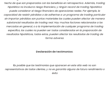
hecho de que son preparados con los beneficios en retrospectiva. Además, trading
hipotético no involucra riesgo financiero, y ningún record de trading hipotético
puede considerar el riesgo financiero de operaciones reales. Por ejemplo, la
capacidad de resistir pérdidas o de adherirse a un programa de trading particular
sin importar pérdidas son puntos materiales los cuales pueden afectar de manera
substancial resultados de trading real. Hay muchos factores relacionados a los
mercados en general, o a la implementación de cualquier programa de trading
especifico, los cuales no pueden ser todos considerados en la preparación de
resultados hipotéticos, todos estos, pueden afectar los resultados de trading de
forma adversa.
Declaración de testimonios:
E
s posible que los testimonios que aparecen en este sitio web no son
representativos de todos clientes, y no es garantía alguna de futuro rendimiento o
éxito
Términos de uso
Neve
| Creado por
WordPress
Copyrights 2021 | Bullfinanzas – Adrian Nardelli