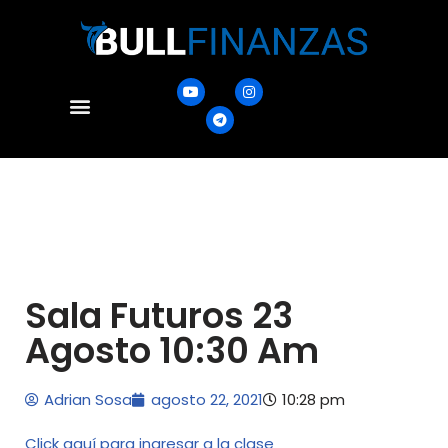
Ir
al
contenido
Fundup Trading
Asesor de admision
Sala Futuros 23
Agosto 10:30 Am
Adrian Sosa
agosto 22, 2021
10:28 pm
Click aquí para ingresar a la clase