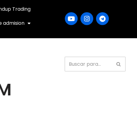
ndup Trading
e admision
AM