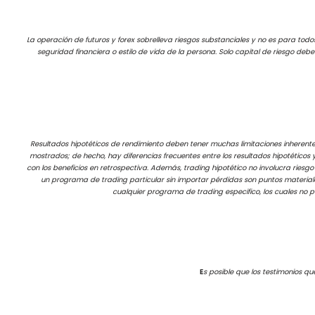
La operación de futuros y forex sobrelleva riesgos substanciales y no es para todos 
seguridad financiera o estilo de vida de la persona. Solo capital de riesgo deb
Resultados hipotéticos de rendimiento deben tener muchas limitaciones inherente
mostrados; de hecho, hay diferencias frecuentes entre los resultados hipotéticos
con los beneficios en retrospectiva. Además, trading hipotético no involucra riesgo
un programa de trading particular sin importar pérdidas son puntos material
cualquier programa de trading especifico, los cuales no 
E
s posible que los testimonios qu