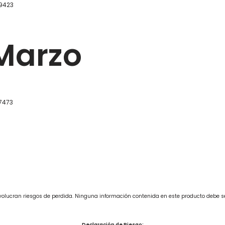
59423
 Marzo
7473
involucran riesgos de perdida. Ninguna información contenida en este producto debe 
Declaración de Riesgo: