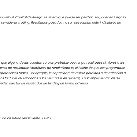
ón inicial. Capital de Riesgo, es dinero que puede ser perdido, sin poner en juego la
ben considerar trading. Resultados pasados, no son necesariamente indicativos de
 que alguna de las cuentas va o es probable que tenga resultados similares a los
ciones de resultados hipotéticos de rendimiento es el hecho de que son preparados
 operaciones reales. Por ejemplo, la capacidad de resistir pérdidas o de adherirse a
os factores relacionados a los mercados en general, o a la implementación de
ueden afectar los resultados de trading de forma adversa.
guna de futuro rendimiento o éxito