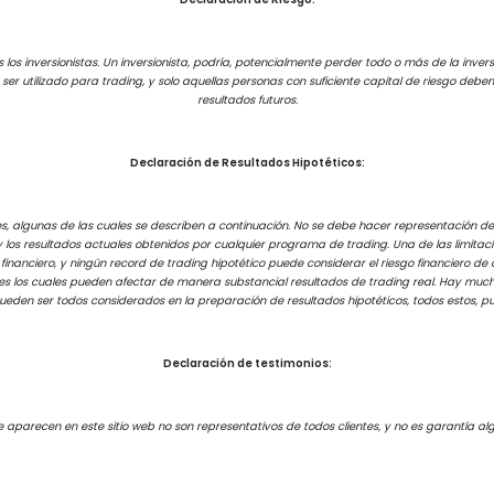
los inversionistas. Un inversionista, podría, potencialmente perder todo o más de la inversi
e ser utilizado para trading, y solo aquellas personas con suficiente capital de riesgo de
resultados futuros.
Declaración de Resultados Hipotéticos:
s, algunas de las cuales se describen a continuación. No se debe hacer representación de
 y los resultados actuales obtenidos por cualquier programa de trading. Una de las limita
 financiero, y ningún record de trading hipotético puede considerar el riesgo financiero de
es los cuales pueden afectar de manera substancial resultados de trading real. Hay much
pueden ser todos considerados en la preparación de resultados hipotéticos, todos estos, p
Declaración de testimonios:
e aparecen en este sitio web no son representativos de todos clientes, y no es garantía al