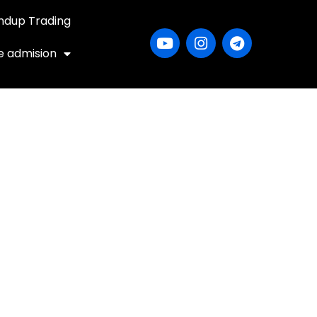
ndup Trading
e admision