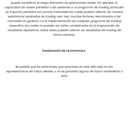
puede considerar el riesgo financiero de operaciones reales. Por ejemplo, la
capacidad de resistir pérdidas o de adherirse a un programa de trading particular
sin importar pérdidas son puntos materiales los cuales pueden afectar de manera
substancial resultados de trading real. Hay muchos factores relacionados a los
mercados en general, o a la implementación de cualquier programa de trading
especifico, los cuales no pueden ser todos considerados en la preparación de
resultados hipotéticos, todos estos, pueden afectar los resultados de trading de
forma adversa.
Declaración de testimonios:
E
s posible que los testimonios que aparecen en este sitio web no son
representativos de todos clientes, y no es garantía alguna de futuro rendimiento o
éxito
Términos de uso
Neve
| Creado por
WordPress
Copyrights 2021 | Bullfinanzas – Adrian Nardelli
Creado por
Gran Siete